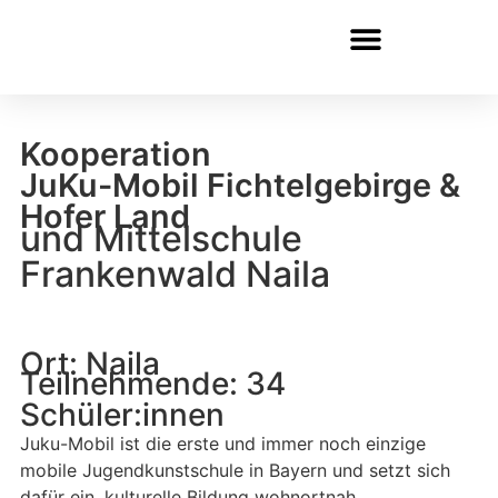
Inhalt
springen
Kooperation
JuKu-Mobil Fichtelgebirge &
Hofer Land
und Mittelschule
Frankenwald Naila
Ort: Naila
Teilnehmende: 34
Schüler:innen
Juku-Mobil ist die erste und immer noch einzige
mobile Jugendkunstschule in Bayern und setzt sich
dafür ein, kulturelle Bildung wohnortnah,