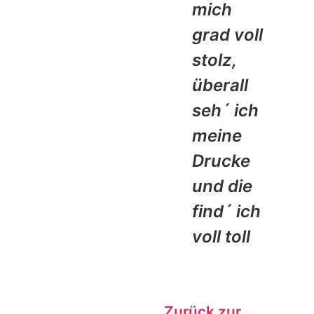
mich
grad voll
stolz,
überall
seh´ ich
meine
Drucke
und die
find´ ich
voll toll
Zurück zur